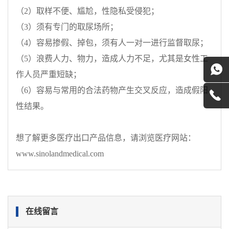
（
2
）取样不便、尴尬，性隐私受侵犯；
（
3
）须有专门的取尿场所；
（
4
）容易掺假、掉包，须有人一对一进行监督取尿；
（
5
）浪费人力、物力，造成人力不足，尤其是女性工
作人员严重短缺；
（
6
）容易与常用的合法药物产生交叉反应，造成假阳
性结果。
想了解更多医疗出口产品信息，请浏览医疗网站：
www.sinolandmedical.com
在线留言