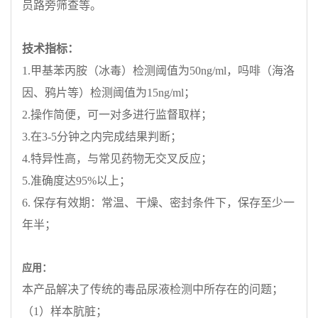
员路旁筛查等。
技术指标：
1.
甲基苯丙胺（冰毒）检测阈值为50ng/ml，吗啡（海洛
因、鸦片等）检测阈值为15ng/ml；
2.
操作简便，可一对多进行监督取样；
3.
在3-5分钟之内完成结果判断；
4.
特异性高，与常见药物无交叉反应；
5.
准确度达95%以上；
6.
保存有效期：常温、干燥、密封条件下，保存至少一
年半；
应用：
本产品解决了传统的毒品尿液检测中所存在的问题；
（
1
）样本肮脏；