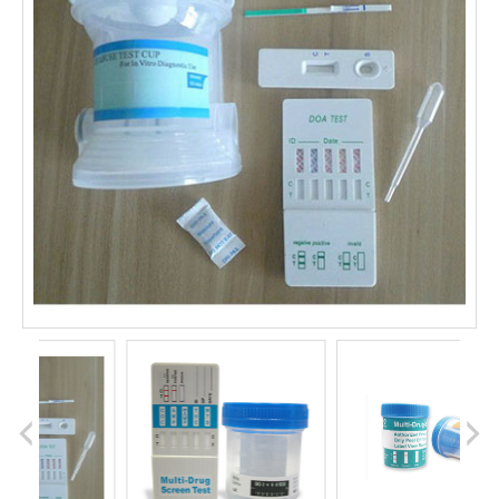
prev
next