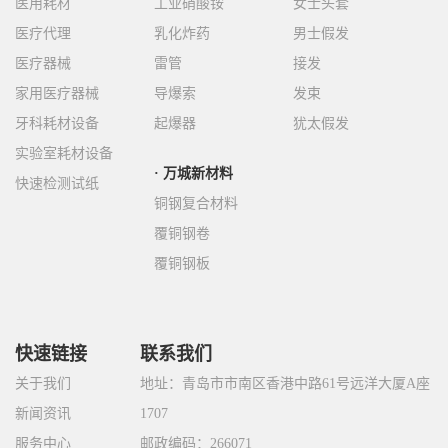
医用耗材
工业硝酸铵
女士头套
医疗代理
乳化炸药
男士假发
医疗器械
雷管
接发
家用医疗器械
导爆索
发束
牙科耗材设备
起爆器
犹太假发
实验室耗材设备
万城新材料
快速检测试纸
铜钢复合材料
覆铜钢卷
覆铜钢板
快速链接
联系我们
关于我们
地址：青岛市市南区香港中路61号远洋大厦A座
新闻资讯
1707
服务中心
邮政编码：266071